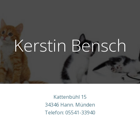
Zum
Inhalt
springen
Kerstin Bensch
Kattenbühl 15
34346 Hann. Münden
Telefon: 05541-33940