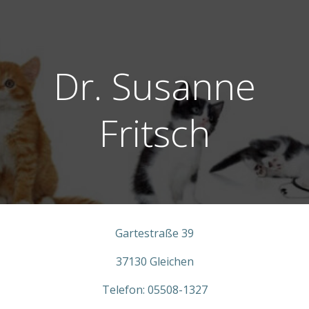
Zum
Inhalt
springen
Dr. Susanne
Fritsch
Gartestraße 39
37130 Gleichen
Telefon: 05508-1327